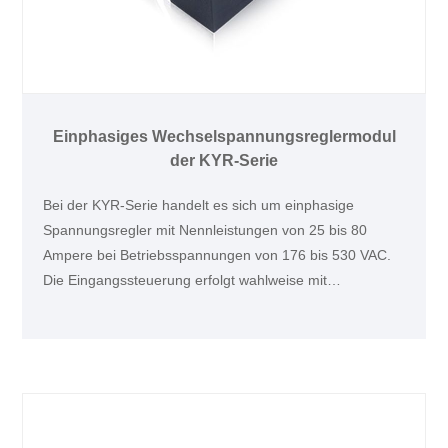
Einphasiges Wechselspannungsreglermodul
der KYR-Serie
Bei der KYR-Serie handelt es sich um einphasige
Spannungsregler mit Nennleistungen von 25 bis 80
Ampere bei Betriebsspannungen von 176 bis 530 VAC.
Die Eingangssteuerung erfolgt wahlweise mit
standardmäßigen „Schraub-“ oder „Federkäfig“-
Klemmen. Dieses Produkt eignet sich ideal für die
präzise Heizungssteuerung, z. B. in
Temperaturkammern,
Kunststoffverarbeitungsmaschinen, Solarpanel-
Schweißmaschinen und medizinischen Geräten.