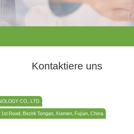
Kontaktiere uns
OLOGY CO., LTD.
 1st Road, Bezirk Tongan, Xiamen, Fujian, China.