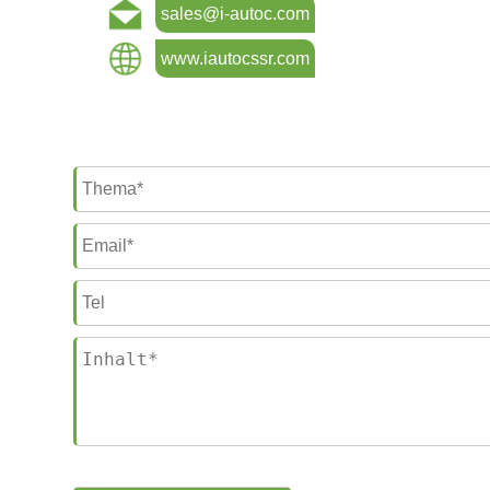
sales@i-autoc.com
www.iautocssr.com