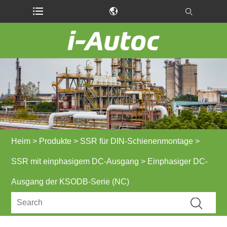
Heim
>
Produkte
>
SSR für DIN-Schienenmontage
>
SSR mit einphasigem DC-Ausgang
> Einphasiger DC-
Ausgang der KSODB-Serie (NC)