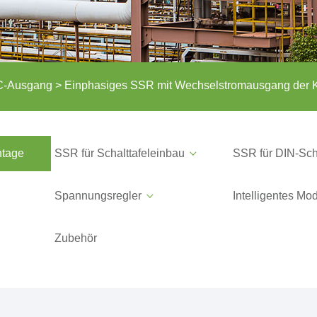
C-Ausgang
> Einphasiges SSR mit Wechselstromausgang der 
ntage
SSR für Schalttafeleinbau
SSR für DIN-Sc
Spannungsregler
Intelligentes Mo
Zubehör