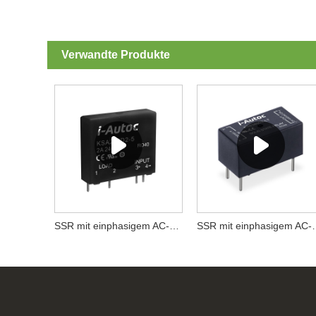
Verwandte Produkte
SSR mit einphasigem AC-Ausgang der KSA-Serie
SSR mit einphasigem