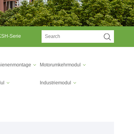
KSH-Serie
hienenmontage
Motorumkehrmodul
dul
Industriemodul