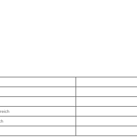
reich
ch