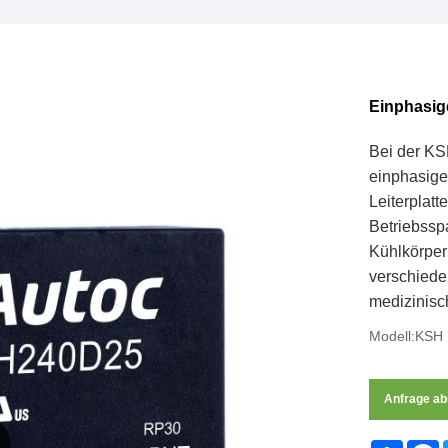
Einphasig
Bei der KSH
einphasige
Leiterplat
Betriebssp
Kühlkörper 
verschiede
medizinisc
Modell:KSH
Anfrage a
Share