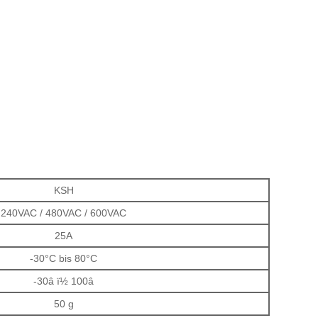
KSH
240VAC / 480VAC / 600VAC
25A
-30°C bis 80°C
-30â ï½ 100â
50 g