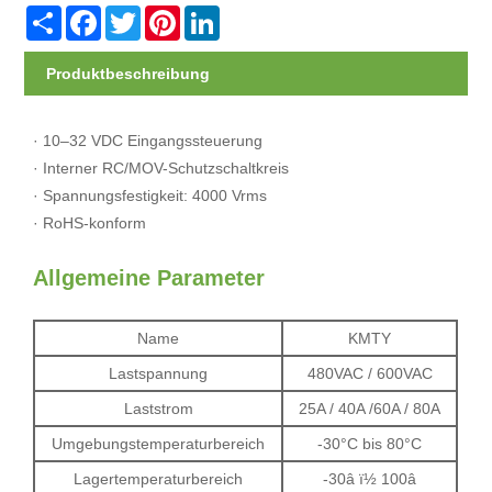
Share
Facebook
Twitter
Pinterest
LinkedIn
Produktbeschreibung
· 10–32 VDC Eingangssteuerung
· Interner RC/MOV-Schutzschaltkreis
· Spannungsfestigkeit: 4000 Vrms
· RoHS-konform
Allgemeine Parameter
Name
KMTY
Lastspannung
480VAC / 600VAC
Laststrom
25A / 40A /60A / 80A
Umgebungstemperaturbereich
-30°C bis 80°C
Lagertemperaturbereich
-30â ï½ 100â